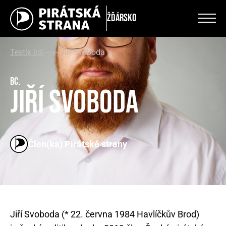
Žďársko
Testík lidi
Jiří Svoboda
Bc.
Jiří Svoboda
Člen(ka) Pirátské strany
Jiří Svoboda (* 22. června 1984 Havlíčkův Brod)