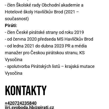
- člen Školské rady Obchodní akademie a
Hotelové školy Havlíčkův Brod (2021 –
současnost)
Piráti:
- člen České pirátské strany od roku 2019
- od června 2020 předseda MS Havlíčkův Brod
- od ledna 2021 do dubna 2023 PR a média
manažer pro Českou pirátskou stranu, KS
Vysočina
- spolutvorba Pirátských listů – krajská mutace
Vysočina
Kontakty
+420724235840
jiri.svoboda.hb@pirati.cz