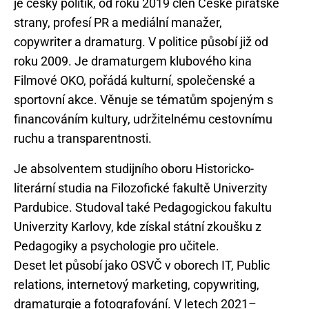
je český politik, od roku 2019 člen České pirátské
strany, profesí PR a mediální manažer,
copywriter a dramaturg. V politice působí již od
roku 2009. Je dramaturgem klubového kina
Filmové OKO, pořádá kulturní, společenské a
sportovní akce. Věnuje se tématům spojeným s
financováním kultury, udržitelnému cestovnímu
Je absolventem studijního oboru Historicko-
literární studia na Filozofické fakultě Univerzity
Pardubice. Studoval také Pedagogickou fakultu
Univerzity Karlovy, kde získal státní zkoušku z
Pedagogiky a psychologie pro učitele.
Deset let působí jako OSVČ v oborech IT, Public
relations, internetový marketing, copywriting,
dramaturgie a fotografování. V letech 2021–