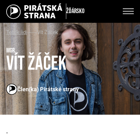
Žďársko
Testík lidi
Vít Žáček
Mgr.
Vít Žáček
Člen(ka) Pirátské strany