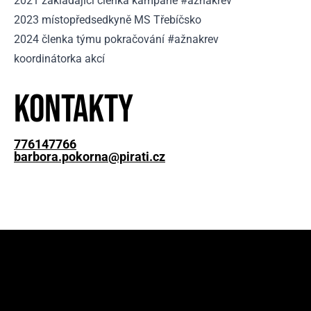
2021 zakládající členka kampaně #ažnakrev
2023 místopředsedkyně MS Třebíčsko
2024 členka týmu pokračování #ažnakrev
koordinátorka akcí
Kontakty
776147766
barbora.pokorna@pirati.cz