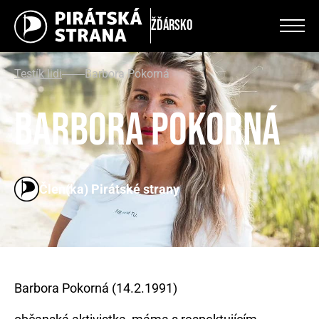
Žďársko
Testík lidi
Barbora Pokorná
Barbora Pokorná
Člen(ka) Pirátské strany