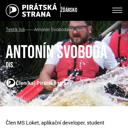
Žďársko
Testík lidi
Antonín Svoboda
Antonín Svoboda
DiS.
Člen(ka) Pirátské strany
Člen MS Loket, aplikační developer, student