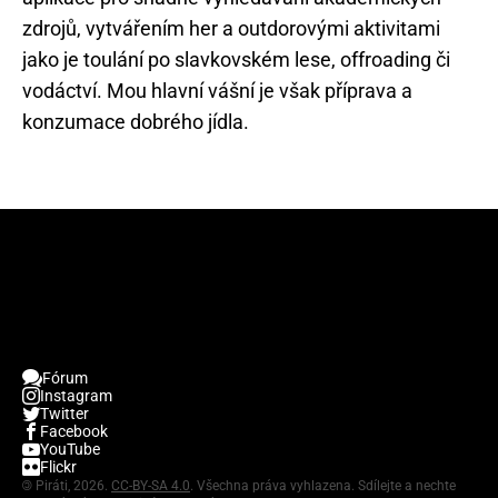
zdrojů, vytvářením her a outdorovými aktivitami
jako je toulání po slavkovském lese, offroading či
vodáctví. Mou hlavní vášní je však příprava a
konzumace dobrého jídla.
Fórum
Instagram
Twitter
Facebook
YouTube
Flickr
©
Piráti, 2026.
CC-BY-SA 4.0
. Všechna práva vyhlazena. Sdílejte a nechte