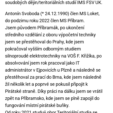
Antonín Svoboda (* 24.12.1990) člen MS Loket,
do podzimu roku 2022 člen MS Příbram.
Jsem původem Příbramák, po ukončení
středního vzdělání z oboru výpočetní techniky
jsem se přestěhoval do Prahy, kde jsem
pokračoval vyšším odborným studiem
silnoproudé elektrotechniky na VOŠ F. Křižíka, po
absolvování jsem rok pracoval jako IT
administrátor v Ejpovicích u Plzně a následně se
přestěhoval za prací do Brna, kde jsem následně
žil několik let a poprvé se pokusil připojit k
Pirátské straně. Díky práci na dálku jsem se vrátil
zpět na Příbramsko, kde jsem se plně zapojil do
fungování místní pirátské buňky.
Od roku 2021 studuji obor Teritoriální studia se