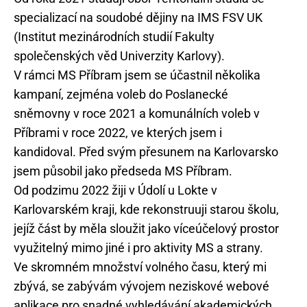
specializací na soudobé dějiny na IMS FSV UK
(Institut mezinárodních studií Fakulty
společenských věd Univerzity Karlovy).
V rámci MS Příbram jsem se účastnil několika
kampaní, zejména voleb do Poslanecké
sněmovny v roce 2021 a komunálních voleb v
Příbrami v roce 2022, ve kterých jsem i
kandidoval. Před svým přesunem na Karlovarsko
jsem působil jako předseda MS Příbram.
Od podzimu 2022 žiji v Údolí u Lokte v
Karlovarském kraji, kde rekonstruuji starou školu,
jejíž část by měla sloužit jako víceúčelový prostor
využitelný mimo jiné i pro aktivity MS a strany.
Ve skromném množství volného času, který mi
zbývá, se zabývám vývojem neziskové webové
aplikace pro snadné vyhledávání akademických